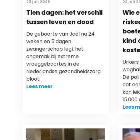
23 juli 2026
22 juli 
Tien dagen: het verschil
Wie e
tussen leven en dood
riske
boete
De geboorte van Jaël na 24
kind 
weken en 5 dagen
zwangerschap legt het
kost
ongemak bij extreme
Urkers
vroeggeboortes in de
weghal
Nederlandse gezondheidszorg
De pol
bloot.
dat ee
Lees meer
kan le
15.000 
Lees m