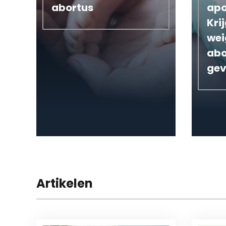
abortus
apo
Kri
wei
abo
ge
Artikelen