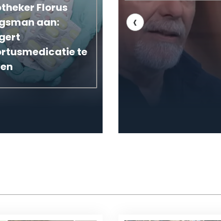
theker Florus
‹
jgsman aan:
gert
rtusmedicatie te
ven