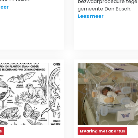
bezwaarprocedure tege
eer
gemeente Den Bosch.
Lees meer
s
Ervaring met abortus