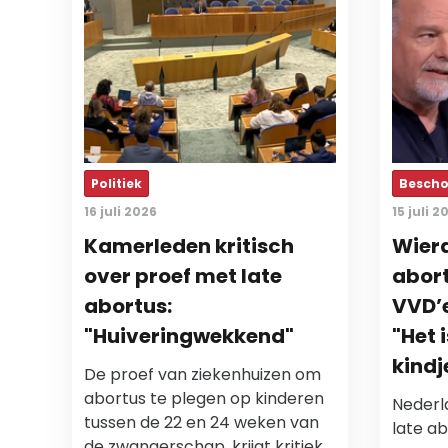
Politiek
Besch
16 juli 2026
15 juli 2
Kamerleden kritisch
Wierd
over proef met late
abort
abortus:
VVD’e
"Huiveringwekkend"
"Het 
kindj
De proef van ziekenhuizen om
abortus te plegen op kinderen
Nederl
tussen de 22 en 24 weken van
late ab
de zwangerschap, krijgt kritiek