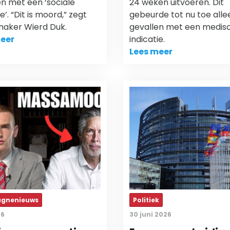
n met een ‘sociale
24 weken uitvoeren. Dit
ie’. “Dit is moord,” zegt
gebeurde tot nu toe alle
maker Wierd Duk.
gevallen met een medis
eer
indicatie.
Lees meer
gnenieuws
Politiek
26
30 juni 2026