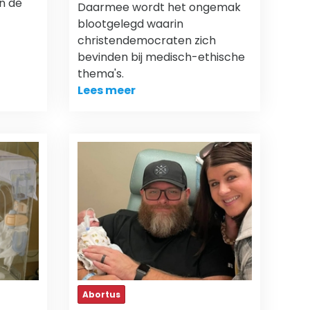
n de
Daarmee wordt het ongemak
blootgelegd waarin
christendemocraten zich
bevinden bij medisch-ethische
thema's.
Lees meer
Abortus