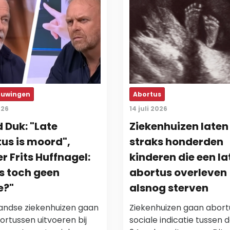
ouwingen
Abortus
026
14 juli 2026
 Duk: "Late
Ziekenhuizen laten
us is moord",
straks honderden
r Frits Huffnagel:
kinderen die een la
is toch geen
abortus overleven
e?"
alsnog sterven
andse ziekenhuizen gaan
Ziekenhuizen gaan abor
ortussen uitvoeren bij
sociale indicatie tussen 