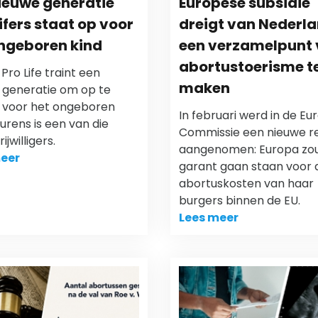
ieuwe generatie
Europese subsidie
ifers staat op voor
dreigt van Nederl
ngeboren kind
een verzamelpunt
abortustoerisme t
 Pro Life traint een
maken
 generatie om op te
voor het ongeboren
In februari werd in de E
ourens is een van die
Commissie een nieuwe re
ijwilligers.
aangenomen: Europa zo
eer
garant gaan staan voor 
abortuskosten van haar
burgers binnen de EU.
Lees meer