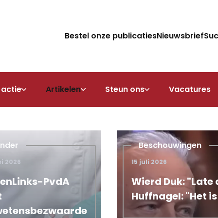
Bestel onze publicaties
Nieuwsbrief
Su
 actie
Artikelen
Steun ons
Vacatures
nder
Beschouwingen
i 2026
15 juli 2026
aagmoeder. Critici:
enLinks-PvdA
Wierd Duk: "Late 
t
Huffnagel: "Het i
wetensbezwaarde