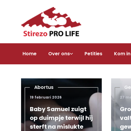
Home
Over ons
Petities
Kom in
Abortus
D66
Ge
19 februari 2026
28 januari 2026
27 me
d die
Baby Samuel zuigt
Rob Jetten wil een kind via dr
Gro
op duimpje terwijl hij
'Baby wordt product'
val
sterft na mislukte
ge