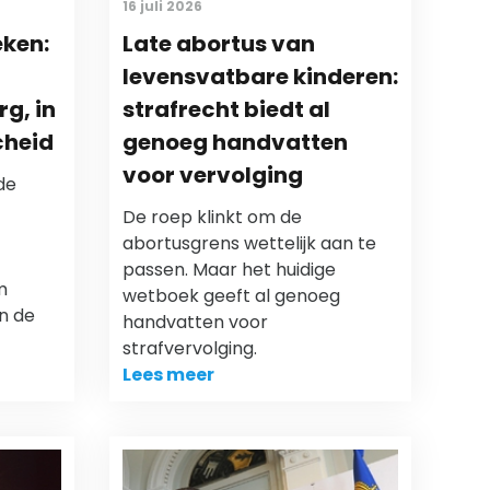
16 juli 2026
eken:
Late abortus van
levensvatbare kinderen:
g, in
strafrecht biedt al
cheid
genoeg handvatten
voor vervolging
de
De roep klinkt om de
abortusgrens wettelijk aan te
passen. Maar het huidige
m
wetboek geeft al genoeg
n de
handvatten voor
strafvervolging.
Lees meer