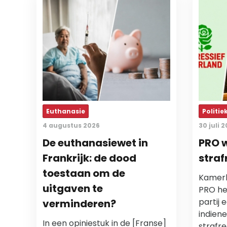
Euthanasie
Politie
4 augustus 2026
30 juli 
De euthanasiewet in
PRO w
Frankrijk: de dood
straf
toestaan om de
Kamerli
uitgaven te
PRO he
partij 
verminderen?
indiene
In een opiniestuk in de [Franse]
strafre