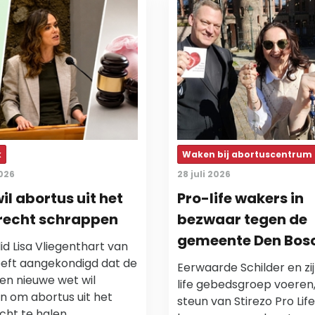
k
Waken bij abortuscentrum
2026
28 juli 2026
il abortus uit het
Pro-life wakers in
recht schrappen
bezwaar tegen de
gemeente Den Bos
d Lisa Vliegenthart van
eft aangekondigd dat de
Eerwaarde Schilder en zi
een nieuwe wet wil
life gebedsgroep voeren
n om abortus uit het
steun van Stirezo Pro Life
cht te halen.