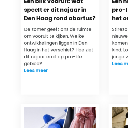
Een blik vooruit: wat
Een n
speelt er dit najaar in
pro-l
Den Haag rond abortus?
het o
De zomer geeft ons de ruimte
Stirezo
om vooruit te kijken. Welke
nieuwe
ontwikkelingen liggen in Den
komen 
Haag in het verschiet? Hoe ziet
kind. L
dit najaar eruit op pro-life
jonge vr
gebied?
Lees m
Lees meer