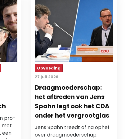
Opvoeding
27 juli 2026
Draagmoederschap:
het aftreden van Jens
ch
Spahn legt ook het CDA
onder het vergrootglas
jn pro-
, met
Jens Spahn treedt af na ophef
, een
over draagmoederschap.