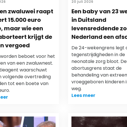
2026
20 juli 2026
en zwaluwei raapt
Een baby van 23 w
ert 15.000 euro
in Duitsland
, maar wie een
levensreddende zor
aborteert krijgt de
Nederland een afs
en vergoed
De 24-wekengrens legt 
tegenstrijdigheden in de
 worden beboet voor het
neonatale zorg bloot. De
en van een zwaluwnest.
abortusgrens staat de
itieagent waarschuwt
behandeling van extree
n volgende overtreding
vroeggeboren kinderen i
iden tot een boete van
weg.
euro.
Lees meer
eer