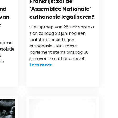
Frankrijk: zal de
and
‘Assemblée Nationale’
 van
euthanasie legaliseren?
e
‘De Oproep van 28 juni’ spreekt
zich zondag 28 juni nog een
laatste keer uit tegen
uropese
euthanasie. Het Franse
solutie
parlement stemt dinsdag 30
u
juni over de euthanasiewet
de
Lees meer