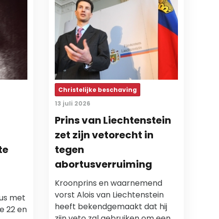
Christelijke beschaving
13 juli 2026
Prins van Liechtenstein
zet zijn vetorecht in
te
tegen
abortusverruiming
Kroonprins en waarnemend
vorst Alois van Liechtenstein
tus met
heeft bekendgemaakt dat hij
de 22 en
zijn veto zal gebruiken om een