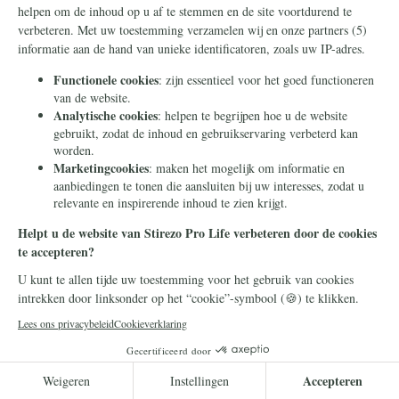
verwoestende gevolgen. Het gebrek aan kinderen
begint ernstige economische en politieke gevolgen
te hebben. Binnenkort zullen landen niet langer in
staat zijn om hun bestuursstructuren in stand te
houden, hun economieën draaiende te houden of te
voorzien in de gemeenschappelijke defensie.
Sommige landen worden zelfs met uitsterven
bedreigd. Het is een beangstigend vooruitzicht,
omdat de crisis een omslagpunt lijkt te hebben
bereikt. Deze plotselinge situatie heeft ons
overrompeld. We dachten dat er nog tijd was om
maatregelen te nemen. Nu is het probleem niet
meer op te lossen en te definiëren.
De situatie is vooral rampzalig omdat pogingen om
het proces te vertragen niet effectief zijn geweest.
Geen enkele financiële stimulans lijkt voldoende om
mensen van gedachten te doen veranderen over
het krijgen van kinderen, zelfs niet in meer